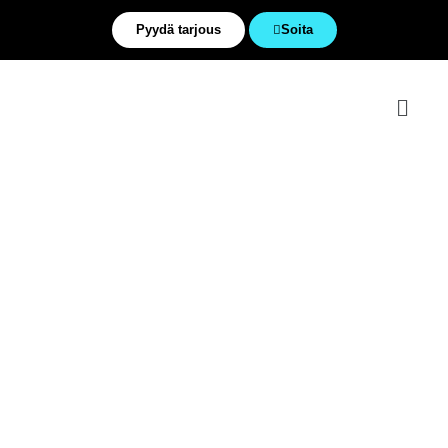
Pyydä tarjous
Soita